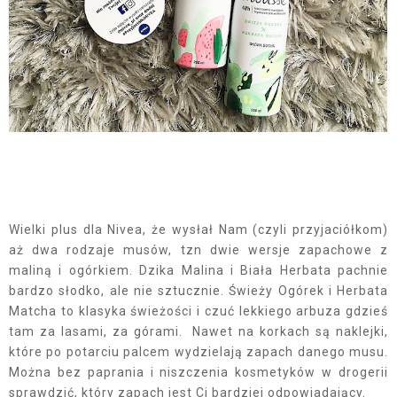
Wielki plus dla Nivea, że wysłał Nam (czyli przyjaciółkom)
aż dwa rodzaje musów, tzn dwie wersje zapachowe z
maliną i ogórkiem. Dzika Malina i Biała Herbata pachnie
bardzo słodko, ale nie sztucznie. Świeży Ogórek i Herbata
Matcha to klasyka świeżości i czuć lekkiego arbuza gdzieś
tam za lasami, za górami. Nawet na korkach są naklejki,
które po potarciu palcem wydzielają zapach danego musu.
Można bez paprania i niszczenia kosmetyków w drogerii
sprawdzić, który zapach jest Ci bardziej odpowiadający.