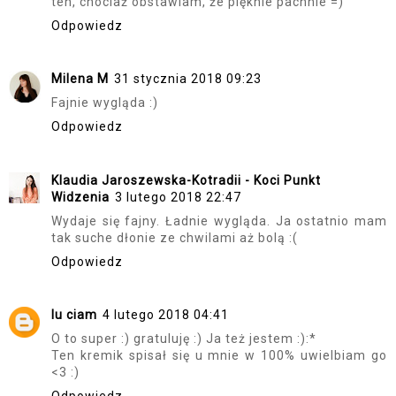
ten, chociaż obstawiam, że pięknie pachnie =)
Odpowiedz
Milena M
31 stycznia 2018 09:23
Fajnie wygląda :)
Odpowiedz
Klaudia Jaroszewska-Kotradii - Koci Punkt
Widzenia
3 lutego 2018 22:47
Wydaje się fajny. Ładnie wygląda. Ja ostatnio mam
tak suche dłonie ze chwilami aż bolą :(
Odpowiedz
lu ciam
4 lutego 2018 04:41
O to super :) gratuluję :) Ja też jestem :):*
Ten kremik spisał się u mnie w 100% uwielbiam go
<3 :)