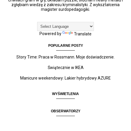
chwilach gram w gry, układam puzzle, słucham heavy metalu i
zgłębiam wiedzę z zakresu kryminalistyki. Z wykształcenia
magister surdopedagogiki.
Powered by
Translate
POPULARNE POSTY
Story Time: Praca w Rossmann. Moje doświadczenie.
Świątecznie w IKEA
Manicure weekendowy: Lakier hybrydowy AZURE
WYŚWIETLENIA
OBSERWATORZY