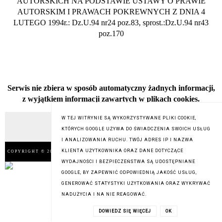
AUTORSKICH NA PODSTAWIE USTAWY O PRAWIE
AUTORSKIM I PRAWACH POKREWNYCH Z DNIA 4
LUTEGO 1994r.: Dz.U.94 nr24 poz.83, sprost.:Dz.U.94 nr43
poz.170
Serwis nie zbiera w sposób automatyczny żadnych informacji,
z wyjątkiem informacji zawartych w plikach cookies.
W TEJ WITRYNIE SĄ WYKORZYSTYWANE PLIKI COOKIE,
KTÓRYCH GOOGLE UŻYWA DO ŚWIADCZENIA SWOICH USŁUG
I ANALIZOWANIA RUCHU. TWÓJ ADRES IP I NAZWA
KLIENTA UŻYTKOWNIKA ORAZ DANE DOTYCZĄCE
COPYRIGHT © 2014
MINT ON MARS
, BLOGGER
BLOG DESIGN:
KAROGRAFIA.PL
WYDAJNOŚCI I BEZPIECZEŃSTWA SĄ UDOSTĘPNIANE
GOOGLE, BY ZAPEWNIĆ ODPOWIEDNIĄ JAKOŚĆ USŁUG,
GENEROWAĆ STATYSTYKI UŻYTKOWANIA ORAZ WYKRYWAĆ
NADUŻYCIA I NA NIE REAGOWAĆ.
DOWIEDZ SIĘ WIĘCEJ
OK