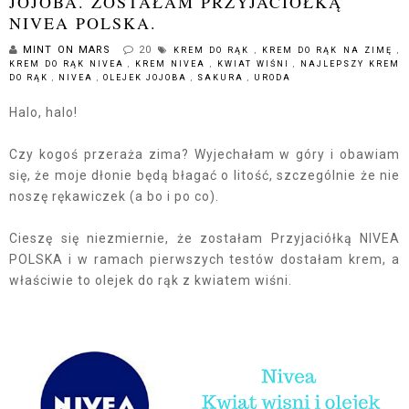
JOJOBA. ZOSTAŁAM PRZYJACIÓŁKĄ
NIVEA POLSKA.
MINT ON MARS
20
KREM DO RĄK
,
KREM DO RĄK NA ZIMĘ
,
KREM DO RĄK NIVEA
,
KREM NIVEA
,
KWIAT WIŚNI
,
NAJLEPSZY KREM
DO RĄK
,
NIVEA
,
OLEJEK JOJOBA
,
SAKURA
,
URODA
Halo, halo!
Czy kogoś przeraża zima? Wyjechałam w góry i obawiam
się, że moje dłonie będą błagać o litość, szczególnie że nie
noszę rękawiczek (a bo i po co).
Cieszę się niezmiernie, że zostałam Przyjaciółką NIVEA
POLSKA i w ramach pierwszych testów dostałam krem, a
właściwie to olejek do rąk z kwiatem wiśni.