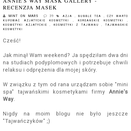
ANNIE'S WAY MASK GALLERY -
RECENZJA MASEK
MINT ON MARS
39
AZJA
,
BUBBLE TEA
,
CZY WARTO
KUPOWAĆ AZJATYCKIE KOSMETYKI
,
KOREAŃSKIE KOSMETYKI
,
KOSMETYKI AZJATYCKIE
,
KOSMETYKI Z TAJWANU
,
TAJWAŃSKIE
KOSMETYKI
Cześć!
Jak minął Wam weekend? Ja spędziłam dwa dni
na studiach podyplomowych i potrzebuje chwili
relaksu i odprężenia dla mojej skóry.
W związku z tym od rana urządzam sobie "mini
spa" tajwańskimi kosmetykami firmy
Annie's
Way
.
Nigdy na moim blogu nie było jeszcze
"Tajwańczyków" ;)