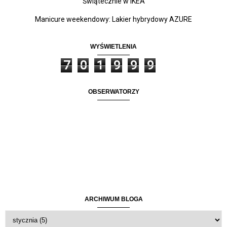
Świątecznie w IKEA
Manicure weekendowy: Lakier hybrydowy AZURE
WYŚWIETLENIA
7
0
1
9
9
9
OBSERWATORZY
ARCHIWUM BLOGA