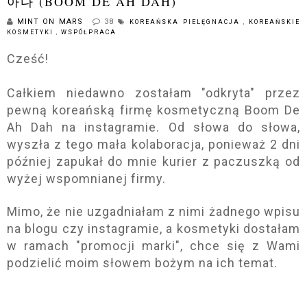
아다 (BOOM DE AH DAH)
MINT ON MARS
38
KOREAŃSKA PIELĘGNACJA
,
KOREAŃSKIE
KOSMETYKI
,
WSPÓŁPRACA
Cześć!
Całkiem niedawno zostałam "odkryta" przez
pewną koreańską firmę kosmetyczną Boom De
Ah Dah na instagramie. Od słowa do słowa,
wyszła z tego mała kolaboracja, ponieważ 2 dni
później zapukał do mnie kurier z paczuszką od
wyżej wspomnianej firmy.
Mimo, że nie uzgadniałam z nimi żadnego wpisu
na blogu czy instagramie, a kosmetyki dostałam
w ramach "promocji marki", chce się z Wami
podzielić moim słowem bożym na ich temat.