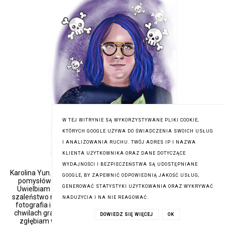
W TEJ WITRYNIE SĄ WYKORZYSTYWANE PLIKI COOKIE,
KTÓRYCH GOOGLE UŻYWA DO ŚWIADCZENIA SWOICH USŁUG
I ANALIZOWANIA RUCHU. TWÓJ ADRES IP I NAZWA
KLIENTA UŻYTKOWNIKA ORAZ DANE DOTYCZĄCE
WYDAJNOŚCI I BEZPIECZEŃSTWA SĄ UDOSTĘPNIANE
Karolina Yun. Mama Jagody. Żona Koreańczyka. Ślązaczka.Milion
GOOGLE, BY ZAPEWNIĆ ODPOWIEDNIĄ JAKOŚĆ USŁUG,
pomysłów na minutę i niekończąca się energia to właśnie ja!
GENEROWAĆ STATYSTYKI UŻYTKOWANIA ORAZ WYKRYWAĆ
Uwielbiam kolor miętowy i czarny, długie wieczory z książką i
szaleństwo na tle szarej rzeczywistości. Koreańska pielęgnacja,
NADUŻYCIA I NA NIE REAGOWAĆ.
fotografia i zjawiska paranormalne nie są mi obce. W wolnych
chwilach gram w gry, układam puzzle, słucham heavy metalu i
DOWIEDZ SIĘ WIĘCEJ
OK
zgłębiam wiedzę z zakresu kryminalistyki. Z wykształcenia