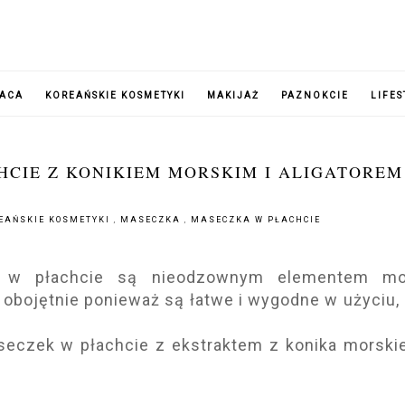
RACA
KOREAŃSKIE KOSMETYKI
MAKIJAŻ
PAZNOKCIE
LIFES
HCIE Z KONIKIEM MORSKIM I ALIGATOREM
EAŃSKIE KOSMETYKI
,
MASECZKA
,
MASECZKA W PŁACHCIE
 w płachcie są nieodzownym elementem mo
 obojętnie ponieważ są łatwe i wygodne w użyciu, 
eczek w płachcie z ekstraktem z konika morski