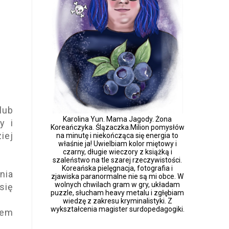
lub
Karolina Yun. Mama Jagody. Żona
y i
Koreańczyka. Ślązaczka.Milion pomysłów
iej
na minutę i niekończąca się energia to
właśnie ja! Uwielbiam kolor miętowy i
czarny, długie wieczory z książką i
szaleństwo na tle szarej rzeczywistości.
Koreańska pielęgnacja, fotografia i
nia
zjawiska paranormalne nie są mi obce. W
wolnych chwilach gram w gry, układam
się
puzzle, słucham heavy metalu i zgłębiam
wiedzę z zakresu kryminalistyki. Z
wykształcenia magister surdopedagogiki.
jem