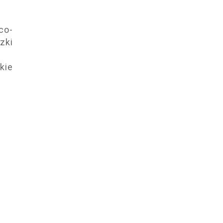
co-
zki
kie