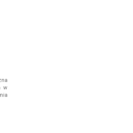
zna
h w
nia