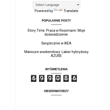
Powered by
Translate
POPULARNE POSTY
Story Time: Praca w Rossmann. Moje
doświadczenie.
Świątecznie w IKEA
Manicure weekendowy: Lakier hybrydowy
AZURE
WYŚWIETLENIA
6
9
9
0
8
6
OBSERWATORZY