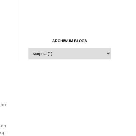
ARCHIWUM BLOGA
tóre
stem
ką i