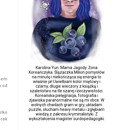
Karolina Yun. Mama Jagody. Żona
Koreańczyka. Ślązaczka.Milion pomysłów
na minutę i niekończąca się energia to
asem
właśnie ja! Uwielbiam kolor miętowy i
a od
czarny, długie wieczory z książką i
szaleństwo na tle szarej rzeczywistości.
Koreańska pielęgnacja, fotografia i
zjawiska paranormalne nie są mi obce. W
wolnych chwilach gram w gry, układam
puzzle, słucham heavy metalu i zgłębiam
ylko
wiedzę z zakresu kryminalistyki. Z
wykształcenia magister surdopedagogiki.
erek