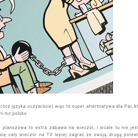
prócz języka oczywiście) więc to super altertnatywa dla Par, k
ni niż polsko.
 planszowa to extra zabawa na wieczór, i wcale tu nie je
się cały wieczór na TV lepiej zagrać ze swoją drugą połów