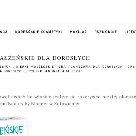
RACA
KOREAŃSKIE KOSMETYKI
MAKIJAŻ
PAZNOKCIE
LIFES
MAŁŻEŃSKIE DLA DOROSŁYCH
OSŁYCH
,
GIERKI MAŁŻEŃSKIE
,
GRA PLANSZOWA DLA DOROSŁYCH
,
GRY
LA DOROSŁYCH
,
RYSUNKI ANDRZEJA MLECZKO
awet dwóch bo właśnie jestem po rozgrywce niezłej plansz
iu Beauty by Blogger w Katowicach.