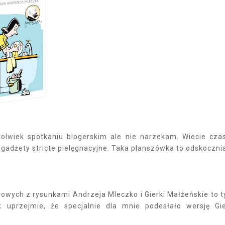
olwiek spotkaniu blogerskim ale nie narzekam. Wiecie cz
i gadżety stricte pielęgnacyjne. Taka planszówka to odskoczni
owych z rysunkami Andrzeja Mleczko i Gierki Małżeńskie to t
 uprzejmie, że specjalnie dla mnie podesłało wersję Gi