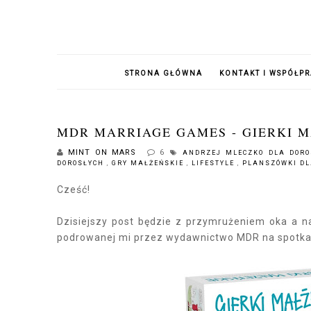
STRONA GŁÓWNA
KONTAKT I WSPÓŁP
MDR MARRIAGE GAMES - GIERKI 
MINT ON MARS
6
ANDRZEJ MLECZKO DLA DOR
DOROSŁYCH
,
GRY MAŁŻEŃSKIE
,
LIFESTYLE
,
PLANSZÓWKI D
Cześć!
Dzisiejszy post będzie z przymrużeniem oka a n
podrowanej mi przez wydawnictwo MDR na spotkan