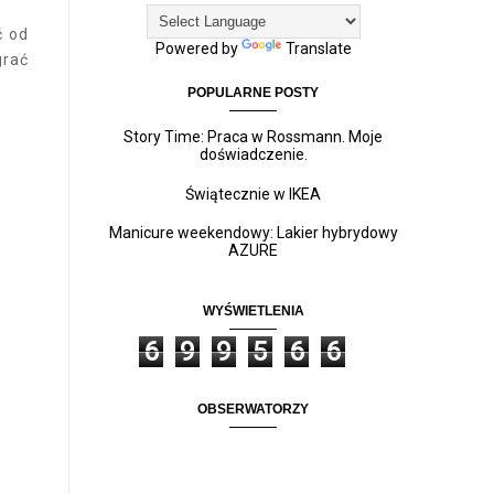
ć od
Powered by
Translate
grać
POPULARNE POSTY
Story Time: Praca w Rossmann. Moje
doświadczenie.
Świątecznie w IKEA
Manicure weekendowy: Lakier hybrydowy
AZURE
WYŚWIETLENIA
6
9
9
5
6
6
OBSERWATORZY