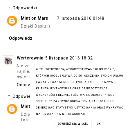
Odpowiedzi
Mint on Mars
7 listopada 2016 01:48
Dzięki Basiu :)
Odpowiedz
Werterownia
5 listopada 2016 18:32
Nie znam się, ale zdjęcia bardzo mi się podobają :)
W TEJ WITRYNIE SĄ WYKORZYSTYWANE PLIKI COOKIE,
Fajnie, że dodałaś króciutkie podpisy. Powodzenia w
KTÓRYCH GOOGLE UŻYWA DO ŚWIADCZENIA SWOICH USŁUG
świecie fotografii!
I ANALIZOWANIA RUCHU. TWÓJ ADRES IP I NAZWA
Odpowiedz
KLIENTA UŻYTKOWNIKA ORAZ DANE DOTYCZĄCE
WYDAJNOŚCI I BEZPIECZEŃSTWA SĄ UDOSTĘPNIANE
Odpowiedzi
GOOGLE, BY ZAPEWNIĆ ODPOWIEDNIĄ JAKOŚĆ USŁUG,
Mint on Mars
7 listopada 2016 01:44
GENEROWAĆ STATYSTYKI UŻYTKOWANIA ORAZ WYKRYWAĆ
Dziękuję ! Zapraszam na następną fotkę z
NADUŻYCIA I NA NIE REAGOWAĆ.
fotografiami pod koniec Listopada ;)
DOWIEDZ SIĘ WIĘCEJ
OK