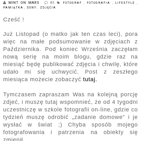
MINT ON MARS
85
FOTOGRAF
,
FOTOGRAFIA
,
LIFESTYLE
,
PAMIĄTKA
,
SONY
,
ZDJĘCIA
Cześć !
Już Listopad (o matko jak ten czas leci), pora
więc na małe podsumowanie w zdjęciach z
Października. Pod koniec Września zaczęłam
nową serię na moim blogu, gdzie raz na
miesiąć będę publikować zdjęcia i chwilę, które
udało mi się uchwycić. Post z zeszłego
miesiąca możecie zobaczyć
tutaj.
Tymczasem zapraszam Was na kolejną porcję
zdjeć, i muszę tutaj wspomnieć, że od 4 tygodni
uczestniczę w szkole fotografii on-line, gdzie co
tydzień muszę odrobić „zadanie domowe” i je
wysłać w świat ;) Chyba sposób mojego
fotografowania i patrzenia na obiekty się
zmienił.