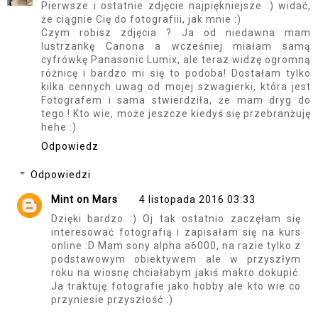
Pierwsze i ostatnie zdjęcie najpiękniejsze :) widać,
że ciągnie Cię do fotografiii, jak mnie :)
Czym robisz zdjęcia ? Ja od niedawna mam
lustrzankę Canona a wcześniej miałam samą
cyfrówkę Panasonic Lumix, ale teraz widzę ogromną
różnicę i bardzo mi się to podoba! Dostałam tylko
kilka cennych uwag od mojej szwagierki, która jest
Fotografem i sama stwierdziła, że mam dryg do
tego ! Kto wie, może jeszcze kiedyś się przebranżuję
hehe :)
Odpowiedz
Odpowiedzi
Mint on Mars
4 listopada 2016 03:33
Dzięki bardzo :) Oj tak ostatnio zaczęłam się
interesować fotografią i zapisałam się na kurs
online :D Mam sony alpha a6000, na razie tylko z
podstawowym obiektywem ale w przyszłym
roku na wiosnę chciałabym jakiś makro dokupić.
Ja traktuję fotografie jako hobby ale kto wie co
przyniesie przyszłość :)